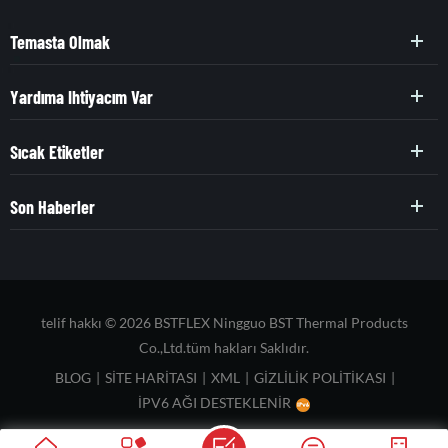
Temasta Olmak
Yardıma Ihtiyacım Var
Sıcak Etiketler
Son Haberler
telif hakkı © 2026 BSTFLEX Ningguo BST Thermal Products
Co.,Ltd.tüm hakları Saklıdır.
BLOG
|
SITE HARITASI
|
XML
|
GIZLILIK POLITIKASI
|
IPV6 AĞI DESTEKLENIR