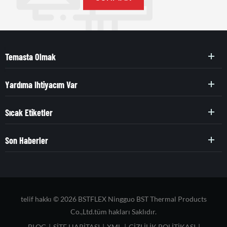
Temasta Olmak
Yardıma Ihtiyacım Var
Sıcak Etiketler
Son Haberler
telif hakkı © 2026 BSTFLEX Ningguo BST Thermal Products
Co.,Ltd.tüm hakları Saklıdır.
BLOG
|
SITE HARITASI
|
XML
|
GIZLILIK POLITIKASI
|