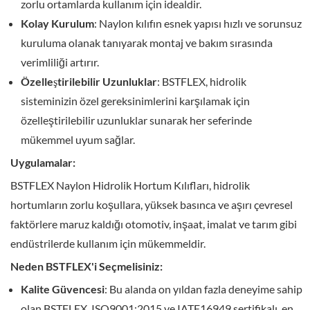
zorlu ortamlarda kullanım için idealdir.
Kolay Kurulum
: Naylon kılıfın esnek yapısı hızlı ve sorunsuz
kuruluma olanak tanıyarak montaj ve bakım sırasında
verimliliği artırır.
Özelleştirilebilir Uzunluklar
: BSTFLEX, hidrolik
sisteminizin özel gereksinimlerini karşılamak için
özelleştirilebilir uzunluklar sunarak her seferinde
mükemmel uyum sağlar.
Uygulamalar:
BSTFLEX Naylon Hidrolik Hortum Kılıfları, hidrolik
hortumların zorlu koşullara, yüksek basınca ve aşırı çevresel
faktörlere maruz kaldığı otomotiv, inşaat, imalat ve tarım gibi
endüstrilerde kullanım için mükemmeldir.
Neden BSTFLEX'i Seçmelisiniz:
Kalite Güvencesi
: Bu alanda on yıldan fazla deneyime sahip
olan BSTFLEX, ISO9001:2015 ve IATF16949 sertifikalı, en