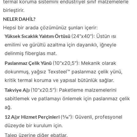
termal koruma sistemini endüstriyel sınıf malzemelerle
birleştirir.
NELER DAHİL?
Hepsi bir arada çözümünüz şunları içerir:
Yüksek Sıcaklık Yalıtım Örtüsü
(24"x40"): Üstün ısı
emilimi ve gürültü azaltma için dayanıklı, iğneyle
delinmiş fiberglas mat.
Paslanmaz Çelik Yünü
(10"x20,5"): Mekanik olarak
dokunmuş, yağsız Texsteel™ paslanmaz çelik yünü,
kritik termal koruma ve yapısal bütünlük sağlar.
Takviye Ağı
(10"x20.5"): Paketleme malzemelerini
sabitlemek ve patlamayı önlemek için paslanmaz çelik
ağ.
12 Ağır Hizmet Perçinleri
(3⁄16"): Güvenli, profesyonel
düzeyde bir kurulum için.
Talep üzerine diğer ebatlar.