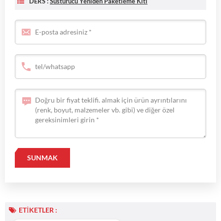
DERS :
Susturucu Yeniden Paketleme Kiti
ETIKETLER :