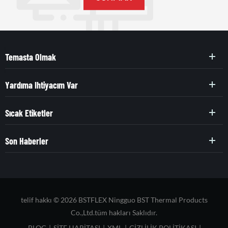
Temasta Olmak
Yardıma Ihtiyacım Var
Sıcak Etiketler
Son Haberler
telif hakkı © 2026 BSTFLEX Ningguo BST Thermal Products
Co.,Ltd.tüm hakları Saklıdır.
BLOG
|
SITE HARITASI
|
XML
|
GIZLILIK POLITIKASI
|