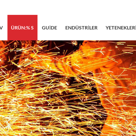
sales@bstb
V
ÜRÜN:% S
GUIDE
ENDÜSTRILER
YETENEKLER