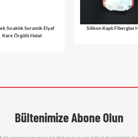
ek Sıcaklık Seramik Elyaf
Silikon Kaplı Fiberglas 
Kare Örgülü Halat
Bültenimize Abone Olun
Aylık promosyonumuza kaydolun ve en son ürün haberlerimizi alın