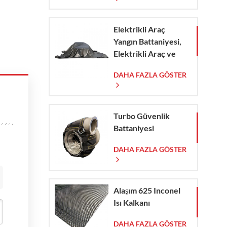
Elektrikli Araç
Yangın Battaniyesi,
Elektrikli Araç ve
Otomobil
DAHA FAZLA GÖSTER
Yangınlarında Acil
Durum Müdahalesi
İçin
Turbo Güvenlik
Battaniyesi
DAHA FAZLA GÖSTER
Alaşım 625 Inconel
Isı Kalkanı
DAHA FAZLA GÖSTER