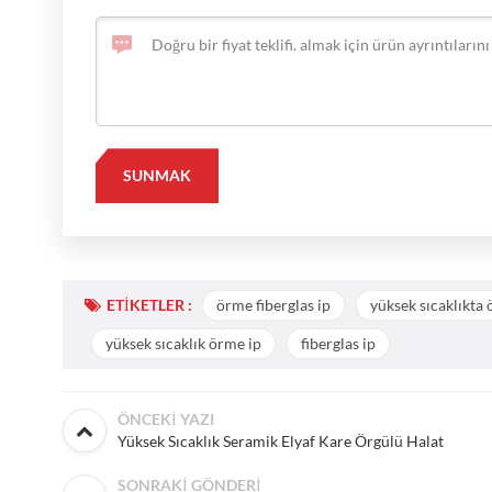
ETIKETLER :
örme fiberglas ip
yüksek sıcaklıkta 
yüksek sıcaklık örme ip
fiberglas ip
ÖNCEKI YAZI
Yüksek Sıcaklık Seramik Elyaf Kare Örgülü Halat
SONRAKI GÖNDERI