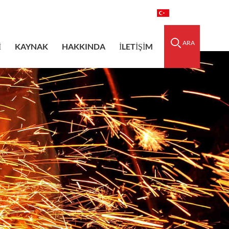
raidedsleeve.com
0086-15856303740
Türkçe
ARA
I
KAYNAK
HAKKINDA
İLETIŞIM