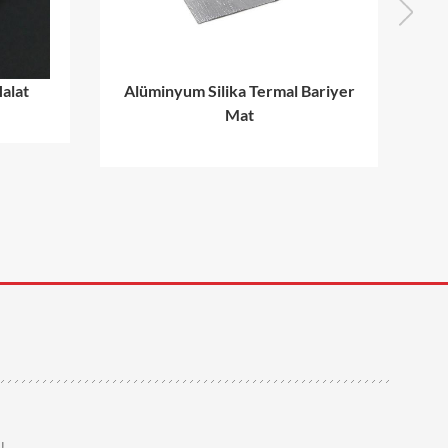
Halat
Alüminyum Silika Termal Bariyer
T
Mat
!