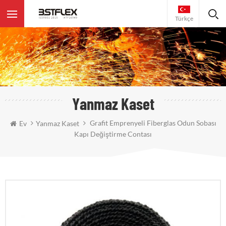
Türkçe
Yanmaz Kaset
Grafit Emprenyeli Fiberglas Odun Sobası
Ev
Yanmaz Kaset
Kapı Değiştirme Contası