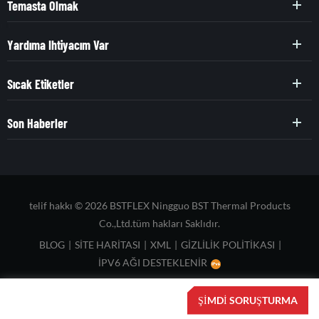
Temasta Olmak
Yardıma Ihtiyacım Var
Sıcak Etiketler
Son Haberler
telif hakkı © 2026 BSTFLEX Ningguo BST Thermal Products
Co.,Ltd.tüm hakları Saklıdır.
BLOG
|
SITE HARITASI
|
XML
|
GIZLILIK POLITIKASI
|
IPV6 AĞI DESTEKLENIR
ŞIMDI SORUŞTURMA
EV
ÜRÜN:% S
İLETIŞIM
HAKKINDA