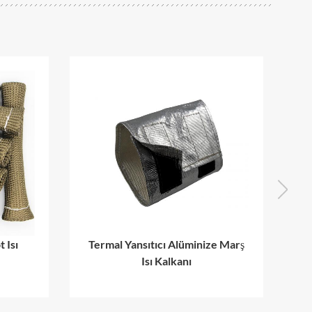
Termal Yansıtıcı Alüminize Marş
Alüminize Ya
Isı Kalkanı