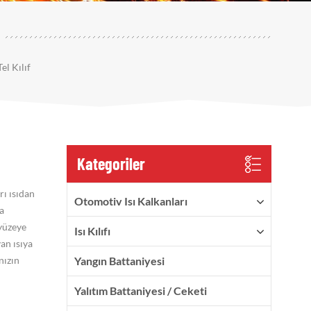
l Kılıf
Kategoriler
rı ısıdan
Otomotiv Isı Kalkanları
a
 yüzeye
Isı Kılıfı
an ısıya
nızın
Yangın Battaniyesi
Yalıtım Battaniyesi / Ceketi