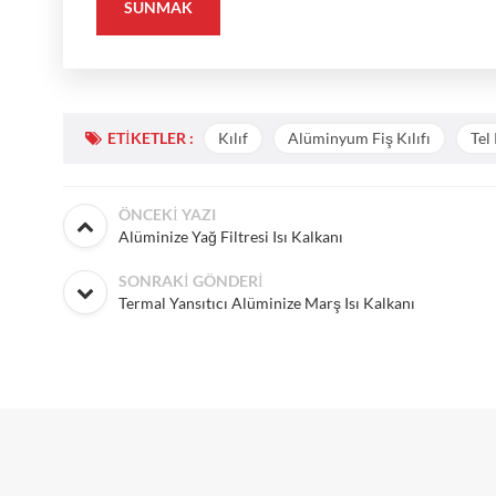
ETIKETLER :
Kılıf
Alüminyum Fiş Kılıfı
Tel 
ÖNCEKI YAZI
Alüminize Yağ Filtresi Isı Kalkanı
SONRAKI GÖNDERI
Termal Yansıtıcı Alüminize Marş Isı Kalkanı