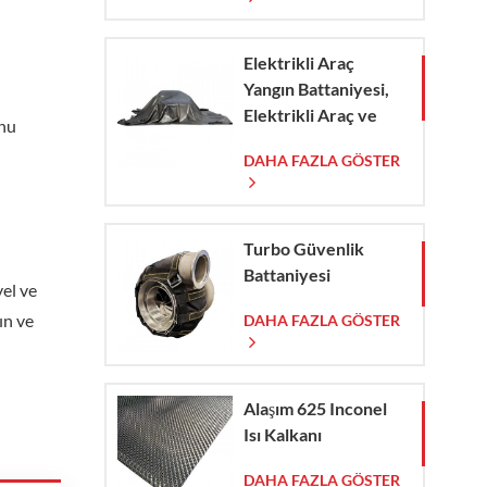
Elektrikli Araç
Yangın Battaniyesi,
Elektrikli Araç ve
onu
Otomobil
DAHA FAZLA GÖSTER
Yangınlarında Acil
Durum Müdahalesi
İçin
Turbo Güvenlik
Battaniyesi
yel ve
ın ve
DAHA FAZLA GÖSTER
Alaşım 625 Inconel
Isı Kalkanı
DAHA FAZLA GÖSTER