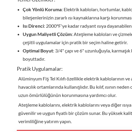
Çok Yönlü Koruma
: Elektrik kabloları, hortumlar, kabl
bileşenlerinizin zararlı ısı kaynaklarına karşı korunması
Isı Direnci
: 2000°F'ye kadar radyant ısıya dayanabilen bu
Uygun Maliyetli Çözüm
: Ateşleme kabloları ve çizmele
çeşitli uygulamalar için pratik bir seçim haline getirir.
Optimal Boyut
: 3/4" çapı ve 6" uzunluğuyla, karmaş
boyuttadır.
Pratik Uygulamalar:
Alüminyum Fiş Tel Kılıfı özellikle elektrik kablolarının ve
havacılık ortamlarında kullanışlıdır. Bu kılıf, ısının ned
uzun ömürlülüğünün korunmasına yardımcı olur.
Ateşleme kablolarını, elektrik kablolarını veya diğer ısıy
güvenilir ve uygun fiyatlı bir çözüm sunar. Bu yüksek kali
verimliliğine yatırım yapın.