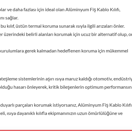
olar ve daha fazlası için ideal olan Alüminyum Fiş Kablo Kılıfı,
nı sağlar.
 kılıf, üstün termal koruma sunarak ısıyla ilgili arızaları önler.
r üzerindeki belirli alanları korumak için ucuz bir alternatif olup, 
ık kurulumlara gerek kalmadan hedeflenen koruma için mükemmel
 ateşleme sistemlerinin aşırı ısıya maruz kaldığı otomotiv, endüstri
en olduğu hasarı önleyerek, kritik bileşenlerin optimum performansın
a duyarlı parçaları korumak istiyorsanız, Alüminyum Fiş Kablo Kılıfı
teli, ısıya dayanıklı kılıfla ekipmanınızın uzun ömürlülüğüne ve