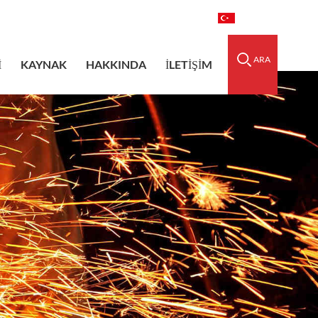
raidedsleeve.com
0086-15856303740
Türkçe
ARA
I
KAYNAK
HAKKINDA
İLETIŞIM