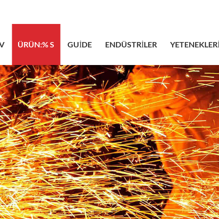
sales@bstb
V
ÜRÜN:% S
GUIDE
ENDÜSTRILER
YETENEKLER